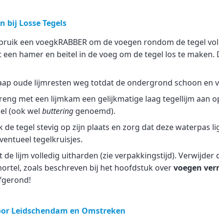
 bij Losse Tegels
ruik een voegkRABBER om de voegen rondom de tegel voll
t een hamer en beitel in de voeg om de tegel los te maken. 
ap oude lijmresten weg totdat de ondergrond schoon en vla
eng met een lijmkam een gelijkmatige laag tegellijm aan 
el (ook wel
buttering
genoemd).
 de tegel stevig op zijn plaats en zorg dat deze waterpas li
entueel tegelkruisjes.
 de lijm volledig uitharden (zie verpakkingstijd). Verwijder 
rtel, zoals beschreven bij het hoofdstuk over
voegen ver
fgerond!
voor Leidschendam en Omstreken