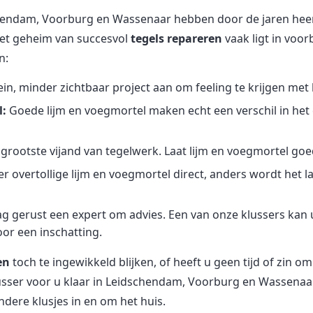
chendam, Voorburg en Wassenaar hebben door de jaren heen
het geheim van succesvol
tegels repareren
vaak ligt in voor
n:
ein, minder zichtbaar project aan om feeling te krijgen met 
l:
Goede lijm en voegmortel maken echt een verschil in het 
grootste vijand van tegelwerk. Laat lijm en voegmortel go
r overtollige lijm en voegmortel direct, anders wordt het la
ag gerust een expert om advies. Een van onze klussers kan 
or een inschatting.
en
toch te ingewikkeld blijken, of heeft u geen tijd of zin o
usser voor u klaar in Leidschendam, Voorburg en Wassenaar
andere klusjes in en om het huis.