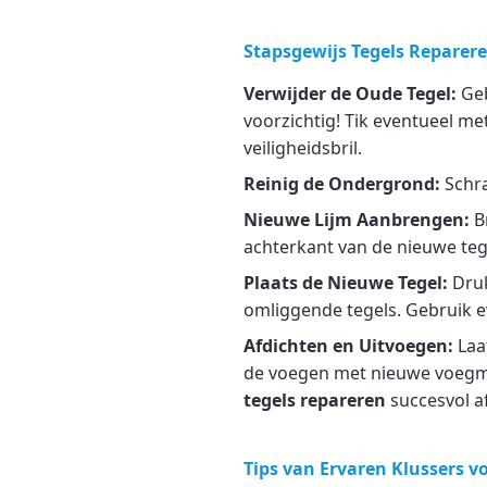
Stapsgewijs Tegels Repareren
Verwijder de Oude Tegel:
Geb
voorzichtig! Tik eventueel me
veiligheidsbril.
Reinig de Ondergrond:
Schra
Nieuwe Lijm Aanbrengen:
Br
achterkant van de nieuwe teg
Plaats de Nieuwe Tegel:
Druk
omliggende tegels. Gebruik ev
Afdichten en Uitvoegen:
Laat
de voegen met nieuwe voegmo
tegels repareren
succesvol a
Tips van Ervaren Klussers 