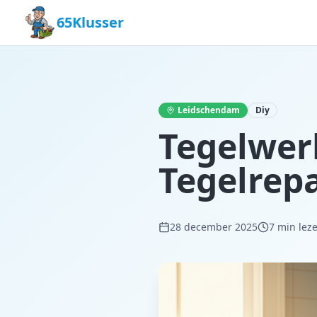
65Klusser
Leidschendam
Diy
Tegelwerk
Tegelrep
28 december 2025
7
min lez