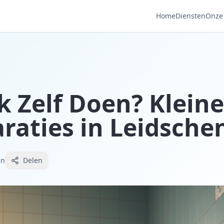
Home
Diensten
Onze 
 Zelf Doen? Kleine
araties in Leidsch
en
Delen