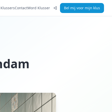
Klussers
Contact
Word Klusser
Bel mij voor mijn klus
endam