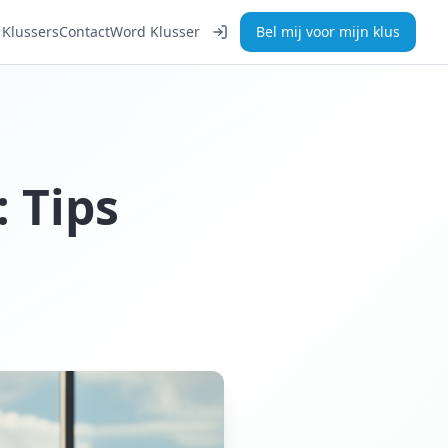
Klussers
Contact
Word Klusser
Bel mij voor mijn klus
: Tips