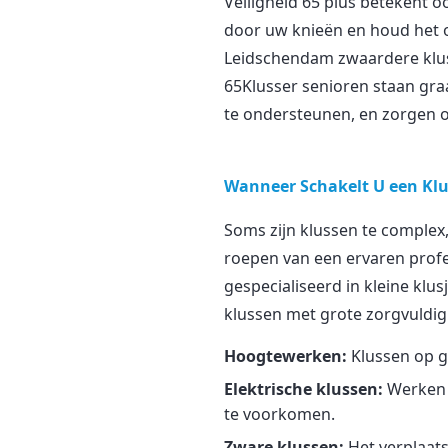
Veiligheid 65 plus betekent 
door uw knieën en houd het ob
Leidschendam zwaardere klus
65Klusser senioren staan graa
te ondersteunen, en zorgen o
Wanneer Schakelt U een Klu
Soms zijn klussen te complex,
roepen van een ervaren profes
gespecialiseerd in kleine klus
klussen met grote zorgvuldig
Hoogtewerken:
Klussen op g
Elektrische klussen:
Werken a
te voorkomen.
Zware klussen:
Het verplaat