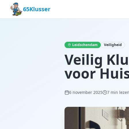
65Klusser
Leidschendam
Veiligheid
Veilig Kl
voor Huis
6 november 2025
7
min leze