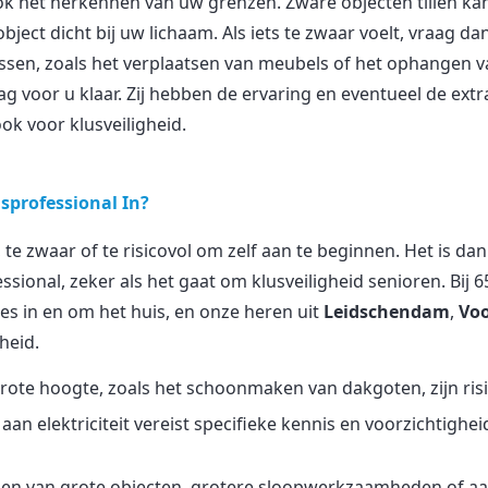
ook het herkennen van uw grenzen. Zware objecten tillen ka
ject dicht bij uw lichaam. Als iets te zwaar voelt, vraag da
sen, zoals het verplaatsen van meubels of het ophangen 
g voor u klaar. Zij hebben de ervaring en eventueel de extra
ok voor klusveiligheid.
sprofessional In?
 te zwaar of te risicovol om zelf aan te beginnen. Het is da
sional, zeker als het gaat om klusveiligheid senioren. Bij 6
jes in en om het huis, en onze heren uit
Leidschendam
,
Vo
heid.
rote hoogte, zoals het schoonmaken van dakgoten, zijn risi
an elektriciteit vereist specifieke kennis en voorzichtighe
sen van grote objecten, grotere sloopwerkzaamheden of 