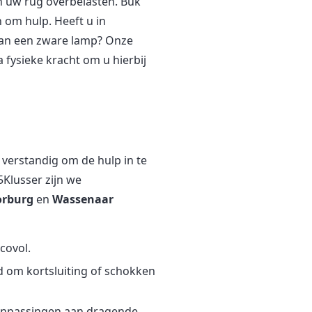
n uw rug overbelasten. Buk
n om hulp. Heeft u in
van een zware lamp? Onze
 fysieke kracht om u hierbij
n verstandig om de hulp in te
5Klusser zijn we
orburg
en
Wassenaar
covol.
id om kortsluiting of schokken
aanpassingen aan dragende