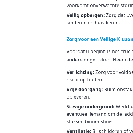
voorkomt onverwachte stori
Veilig opbergen:
Zorg dat uw
kinderen en huisdieren.
Zorg voor een Veilige Klus
Voordat u begint, is het cruc
andere ongelukken. Neem de t
Verlichting:
Zorg voor voldoe
risico op fouten.
Vrije doorgang:
Ruim obstake
opleveren.
Stevige ondergrond:
Werkt u
eventueel iemand om de ladde
klussen binnenshuis.
Ventilatie:
Bij schilderen of 