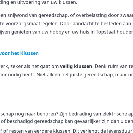
ing en uitvoering van uw klussen.
 een snijwond van gereedschap, of overbelasting door zwaar t
ste voorzorgsmaatregelen. Door aandacht te besteden aan k
lijven genieten van uw hobby en uw huis in Topstaat houden
voor het Klussen
werk, zeker als het gaat om
veilig klussen
. Denk ruim van t
oor nodig heeft. Niet alleen het juiste gereedschap, maar oo
chap nog naar behoren? Zijn bedrading van elektrische ap
 of beschadigd gereedschap kan gevaarlijker zijn dan u den
f of resten van eerdere klussen. Dit verlengt de levensdu